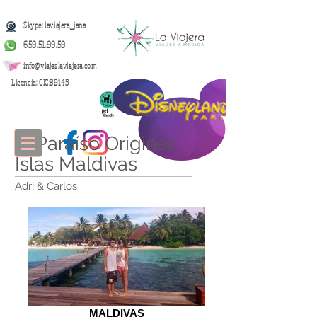
Skype: laviajera_jana
659.51.99.59
info@viajeslaviajera.com
Licencia: CIC:39145
El Paraíso Original:
Islas Maldivas
Adri & Carlos
MALDIVAS