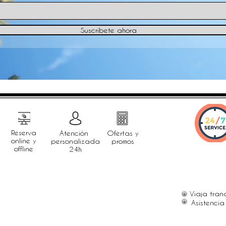
Suscríbete ahora
Reserva
Atención
Ofertas y
online y
personalizada
promos
offline
24h
Viaja tranq
Asistencia