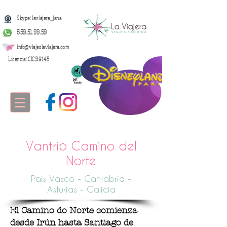
Skype: laviajera_jana
659.51.99.59
info@viajeslaviajera.com
Licencia: CIC:39145
Vantrip Camino del
Norte
País Vasco - Cantabria -
Asturias - Galicia
El Camino do Norte comienza
desde Irún hasta Santiago de