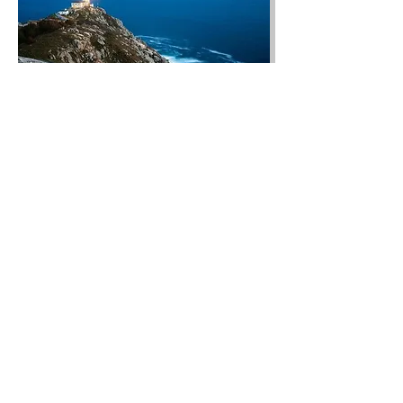
Volver
La Viajera - Viajes a Medida
Email:
info@viajeslaviajera.com